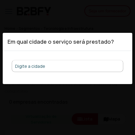
Seja um fornecedor
Home
Segmentos
Tecnologia e Infraestrutura
Virtualização de Servidores
Em qual cidade o serviço será prestado?
As 10 melhores empresas de
Virtualização de Servidores
Procurando por empresas de Virtualização de Servidores? Na
B2Bfy você encontra mais de 100 empresas com os melhores
orçamentos do mercado para sua empresa, indústria ou
condomínio.
0 empresas encontradas
Virtualização de
Lista
Mapa
Servidores