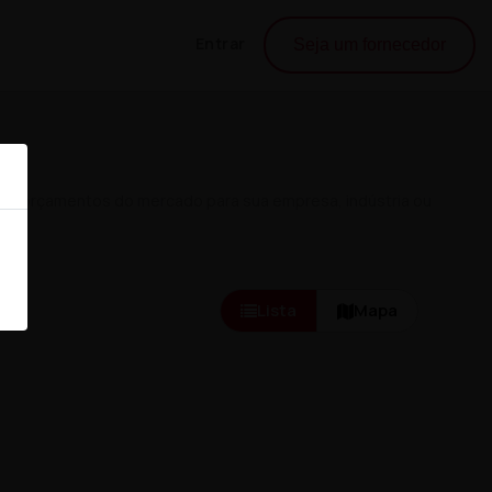
Entrar
Seja um fornecedor
es orçamentos do mercado para sua empresa, indústria ou
Lista
Mapa