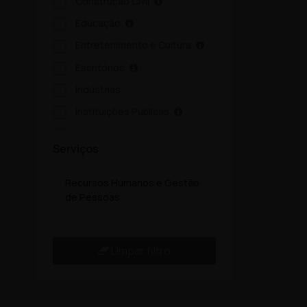
Construção Civil
Educação
Entretenimento e Cultura
Escritórios
Indústrias
Instituições Públicas
Serviços Ambientais
Serviços
Serviços Pessoais
Setor Alimentício
Recursos Humanos e Gestão
de Pessoas
Setor Automotivo
Transporte e Logística
Turismo e Hotelaria
Limpar filtro