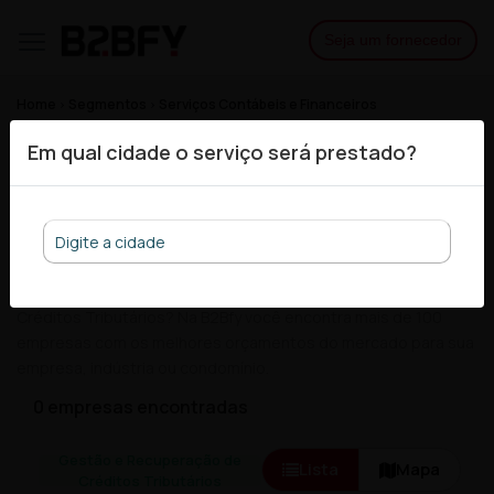
Seja um fornecedor
Home
Segmentos
Serviços Contábeis e Financeiros
Gestão e Recuperação de Créditos Tributários
Em qual cidade o serviço será prestado?
As 10 melhores empresas de
Gestão e Recuperação de
Créditos Tributários
Procurando por empresas de Gestão e Recuperação de
Créditos Tributários? Na B2Bfy você encontra mais de 100
empresas com os melhores orçamentos do mercado para sua
empresa, indústria ou condomínio.
0 empresas encontradas
Gestão e Recuperação de
Lista
Mapa
Créditos Tributários