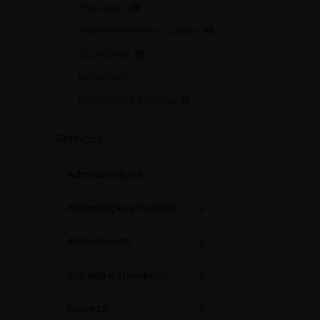
Educação
Entretenimento e Cultura
Escritórios
Indústrias
Instituições Públicas
Serviços Ambientais
Serviços
Serviços Pessoais
Setor Alimentício
Administrativos
Setor Automotivo
Alimentação e Cozinha
Transporte e Logística
Turismo e Hotelaria
Atendimento
Entrega e Transporte
Limpeza