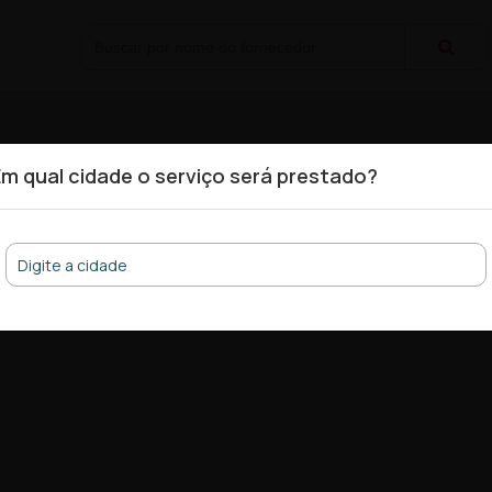
Segurança Pessoal
Em qual cidade o serviço será prestado?
bid você encontra mais de 100 empresas com os melhores orçame