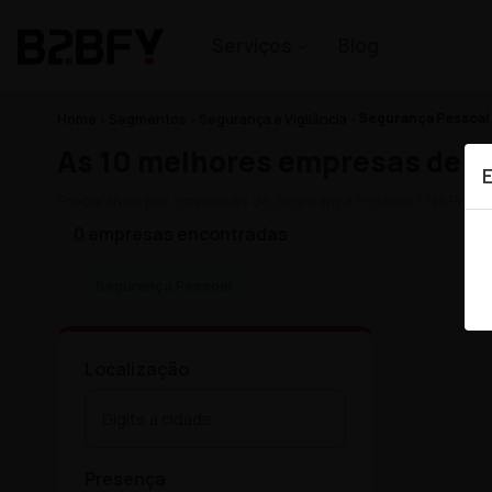
Serviços
Blog
Segurança Pessoal
Home
Segmentos
Segurança e Vigilância
As 10 melhores empresas de 
Procurando por empresas de Segurança Pessoal? Na Prime
0 empresas encontradas
Segurança Pessoal
Localização
Presença