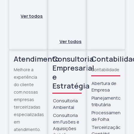
Ver todos
Ver todos
Atendimento
Consultoria
Contabilida
Empresarial
Melhore a
Contabilidade
e
experiência
Abertura de
Estratégia
do cliente
Empresa
com nossas
Planejamento/Consu
empresas
Consultoria
tributária
Ambiental
terceirizadas
Processamento
especializadas
Consultoria
de Folha
em Fusões e
em
Terceirização
Aquisições
atendimento.
Contábil