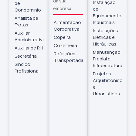
da sua
Instalação
de
empresa.
de
Condomínio
Equipamentos
Analista de
Alimentação
Industriais
Frotas
Corporativa
Instalações
Auxiliar
Copeira
Elétricas e
Administrativo
Hidráulicas
Cozinheira
Auxiliar de RH
Manutenção
Refeições
Secretária
Predial e
Transportadas
Síndico
Infraestrutura
Profissional
Projetos
Arquitetônicos
e
Urbanísticos