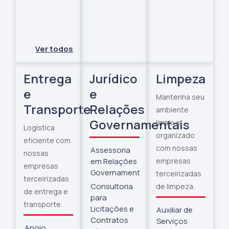
Ver todos
Entrega
Jurídico
Limpeza
e
e
Mantenha seu
Transporte
Relações
ambiente
Governamentais
limpo e
Logística
organizado
eficiente com
com nossas
Assessoria
nossas
em Relações
empresas
empresas
Governamentais
terceirizadas
terceirizadas
Consultoria
de limpeza.
de entrega e
para
transporte.
Licitações e
Auxiliar de
Contratos
Serviços
Apoio