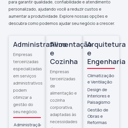
para garantir qualidade, confiabilidade e atendimento
personalizado, ajudando você a reduzir custos e
aumentar a produtividade. Explore nossas opções e
descubra como podemos ajudar seu negócio a crescer.
Administrativos
Alimentação
Arquitetura
e
e
Empresas
Cozinha
Engenharia
terceirizadas
especializadas
Empresas
Climatização
em serviços
terceirizadas
e Ventilação
administrativos
de
Design de
podem
alimentação e
Interiores e
otimizar a
cozinha
Paisagismo
gestão do
corporativa,
Gestão de
seu negócio.
adaptadas às
Obras e
necessidades
Reformas
Administração