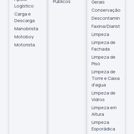
Públicos
Gerais
Logístico
Conservação
Carga e
Descontaminação
Descarga
Faxina/Diarista
Manobrista
Limpeza
Motoboy
Limpeza de
Motorista
Fachada
Limpeza de
Piso
Limpeza de
Torre e Caixa
d'agua
Limpeza de
Vidros
Limpeza em
Altura
Limpeza
Esporádica