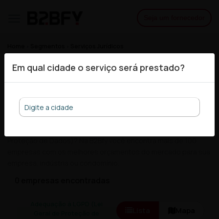
Seja um fornecedor
Home
Segmentos
Serviços Jurídicos
Adequação à LGPD (Lei Geral de Proteção de Dados)
Em qual cidade o serviço será prestado?
As 10 melhores empresas de
Adequação à LGPD (Lei Geral
de Proteção de Dados)
Procurando por empresas de Adequação à LGPD (Lei Geral de
Proteção de Dados)? Na B2Bfy você encontra mais de 100
empresas com os melhores orçamentos do mercado para sua
empresa, indústria ou condomínio.
0 empresas encontradas
Adequação à LGPD (Lei
Lista
Mapa
Geral de Proteção de