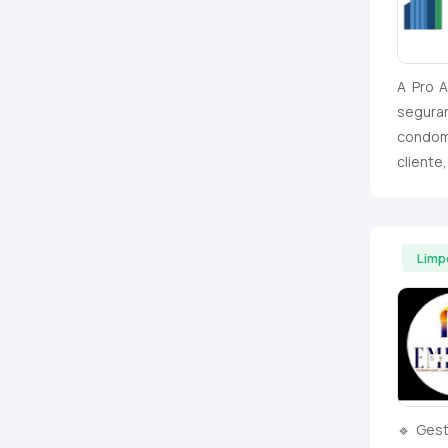
A Pro A
segura
condomí
cliente
Limp
🔹 Gest