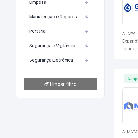
Limpeza
Manutenção e Reparos
Portaria
A GW C
Expand
Segurança e Vigilância
condom
Segurança Eletrônica
Limp
Limpar filtro
A MCM 