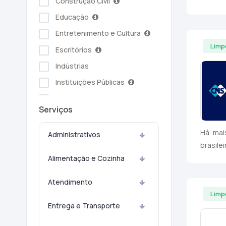
Construção Civil
Educação
Entretenimento e Cultura
Limp
Escritórios
Indústrias
Instituições Públicas
Serviços Ambientais
Serviços
Serviços Pessoais
Setor Alimentício
Há mai
Administrativos
brasile
Setor Automotivo
Alimentação e Cozinha
Transporte e Logística
Turismo e Hotelaria
Atendimento
Limp
Entrega e Transporte