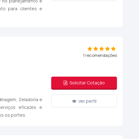
de no planejamento e
to para clientes e
1 recomendações
Solicitar Cotação
dinagem, Zeladoria e
Ver perfil
erviços eficazes e
os os portes.