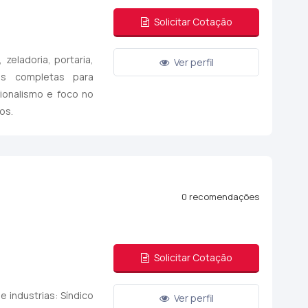
Solicitar Cotação
zeladoria, portaria,
Ver perfil
es completas para
ionalismo e foco no
os.
0 recomendações
Solicitar Cotação
 industrias: Síndico
Ver perfil