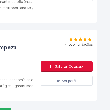
rantimos eficiência,
o metropolitana MG,
4 recomendações
impeza
Solicitar Cotação
resas, condomínios e
Ver perfil
tégica, garantimos