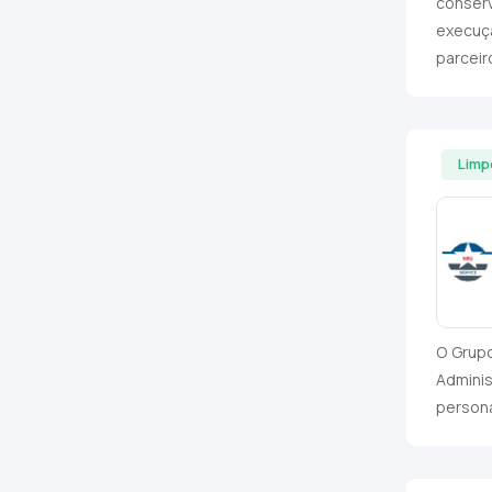
conserv
execuç
parceir
Limp
O Grupo
Admini
persona