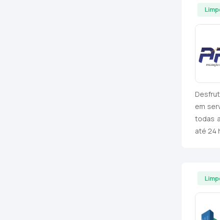
Limp
Desfrut
em serv
todas 
até 24 
Limp