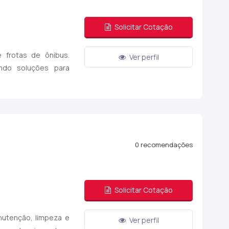
Solicitar Cotação
frotas de ônibus.
Ver perfil
ndo soluções para
0 recomendações
Solicitar Cotação
nutenção, limpeza e
Ver perfil