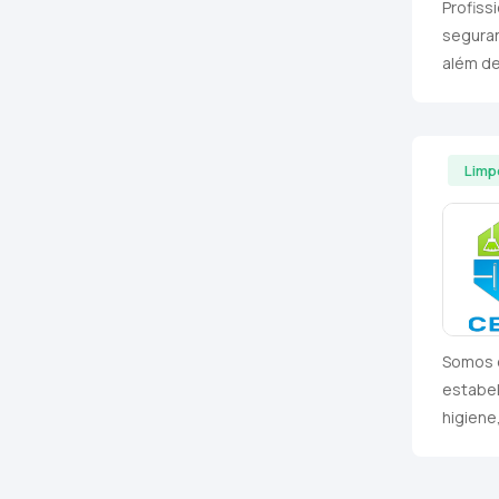
Profiss
segura
além de 
Limp
Somos e
estabe
higiene