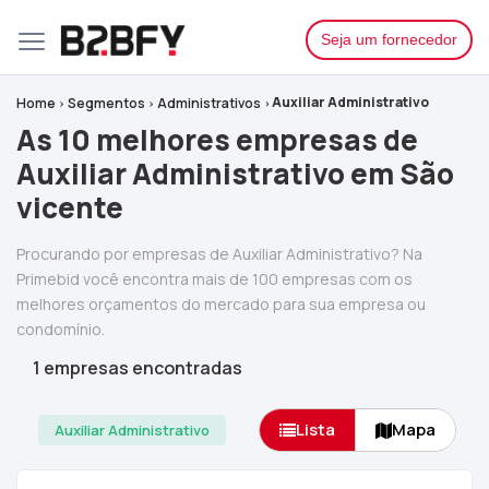
Seja um fornecedor
Auxiliar Administrativo
Home
Segmentos
Administrativos
As 10 melhores empresas de
Auxiliar Administrativo em São
vicente
Procurando por empresas de Auxiliar Administrativo? Na
Primebid você encontra mais de 100 empresas com os
melhores orçamentos do mercado para sua empresa ou
condomínio.
1 empresas encontradas
Lista
Mapa
Auxiliar Administrativo