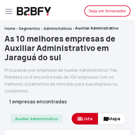
Seja um fornecedor
Auxiliar Administrativo
Home
Segmentos
Administrativos
As 10 melhores empresas de
Auxiliar Administrativo em
Jaraguá do sul
Procurando por empresas de Auxiliar Administrativo? Na
Primebid você encontra mais de 100 empresas com os
melhores orçamentos do mercado para sua empresa ou
condomínio.
1 empresas encontradas
Lista
Mapa
Auxiliar Administrativo