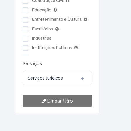
Construção Civil
Educação
Entretenimento e Cultura
Escritórios
Indústrias
Instituições Públicas
Serviços Ambientais
Serviços
Serviços Pessoais
Setor Alimentício
Serviços Jurídicos
Setor Automotivo
Transporte e Logística
Limpar filtro
Turismo e Hotelaria