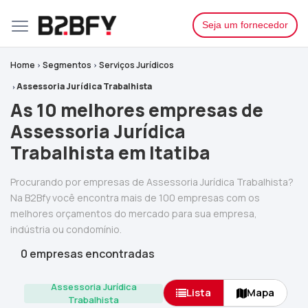
Seja um fornecedor
Home
Segmentos
Serviços Jurídicos
Assessoria Jurídica Trabalhista
As 10 melhores empresas de
Assessoria Jurídica
Trabalhista em Itatiba
Procurando por empresas de Assessoria Jurídica Trabalhista?
Na B2Bfy você encontra mais de 100 empresas com os
melhores orçamentos do mercado para sua empresa,
indústria ou condomínio.
0 empresas encontradas
Assessoria Jurídica
Lista
Mapa
Trabalhista