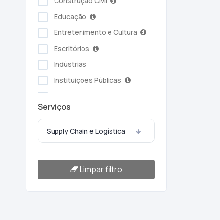
Construção Civil
Educação
Entretenimento e Cultura
Escritórios
Indústrias
Instituições Públicas
Serviços Ambientais
Serviços
Serviços Pessoais
Setor Alimentício
Supply Chain e Logística
Setor Automotivo
Transporte e Logística
Limpar filtro
Turismo e Hotelaria