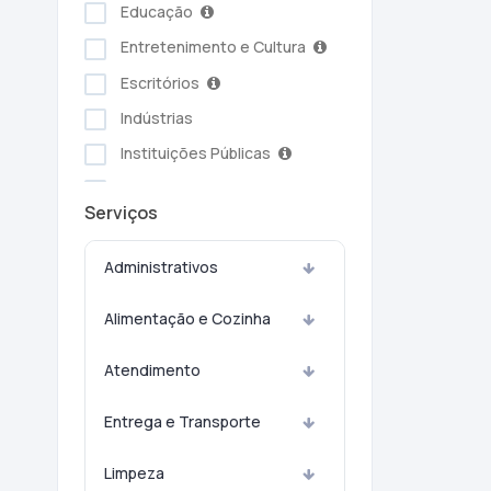
Educação
Entretenimento e Cultura
Escritórios
Indústrias
Instituições Públicas
Serviços Ambientais
Serviços
Serviços Pessoais
Setor Alimentício
Administrativos
Setor Automotivo
Alimentação e Cozinha
Transporte e Logística
Turismo e Hotelaria
Atendimento
Entrega e Transporte
Limpeza