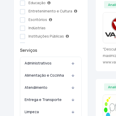
Educação
Anal
Entretenimento e Cultura
Escritórios
Indústrias
Instituições Públicas
Serviços Ambientais
"Descub
Serviços
Serviços Pessoais
maximi
Setor Alimentício
www.val
Administrativos
Setor Automotivo
Alimentação e Cozinha
Transporte e Logística
Turismo e Hotelaria
Anal
Atendimento
Entrega e Transporte
Limpeza