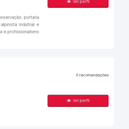
Ver perfil
nservação, portaria
pinista indutrial e
a e profissionalismo
0 recomendações
Ver perfil