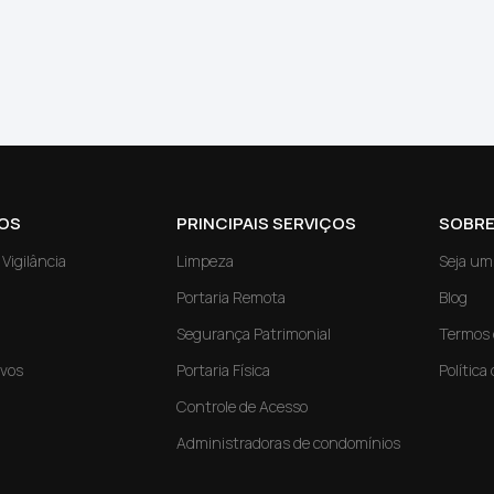
OS
PRINCIPAIS SERVIÇOS
SOBRE
Vigilância
Limpeza
Seja um
Portaria Remota
Blog
Segurança Patrimonial
Termos 
ivos
Portaria Física
Política
Controle de Acesso
Administradoras de condomínios