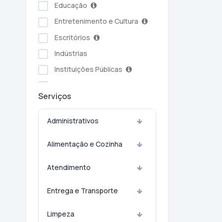
Educação
Entretenimento e Cultura
Escritórios
Indústrias
Instituições Públicas
Serviços Ambientais
Serviços
Serviços Pessoais
Setor Alimentício
Administrativos
Setor Automotivo
Alimentação e Cozinha
Transporte e Logística
Turismo e Hotelaria
Atendimento
Entrega e Transporte
Limpeza