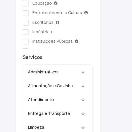
Educação
Entretenimento e Cultura
Escritórios
Indústrias
Instituições Públicas
Serviços Ambientais
Serviços
Serviços Pessoais
Setor Alimentício
Administrativos
Setor Automotivo
Alimentação e Cozinha
Transporte e Logística
Turismo e Hotelaria
Atendimento
Entrega e Transporte
Limpeza