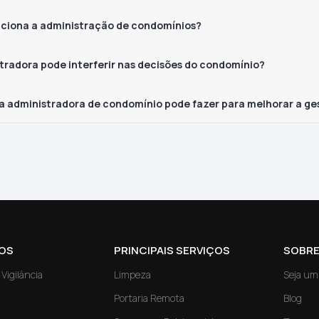
ciona a administração de condomínios?
tradora pode interferir nas decisões do condomínio?
a administradora de condomínio pode fazer para melhorar a ge
OS
PRINCIPAIS SERVIÇOS
SOBRE
Vigilância
Limpeza
Seja um
Portaria Remota
Blog