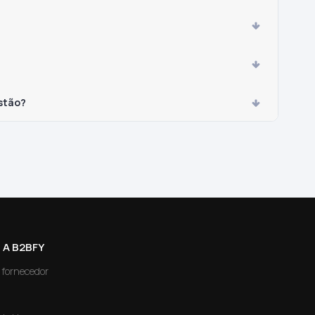
stão?
 A B2BFY
 fornecedor