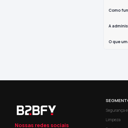
Como fun
A adminis
O que um
SEGMENT
Segurança e 
Limpeza
Nossas redes sociais