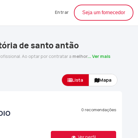
Entrar
Seja um fornecedor
ória de santo antão
ofissional. Ao optar por contratar a
melhor
... Ver mais
Lista
Mapa
0 recomendações
OIO
Ver perfil