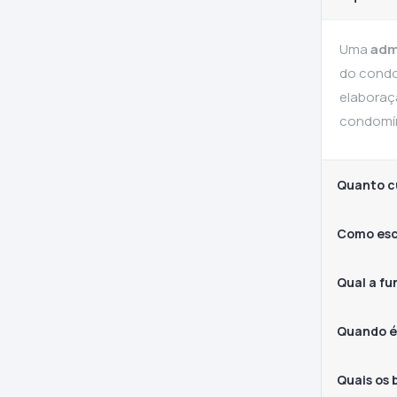
Uma
adm
do condo
elaboraç
condomín
Quanto c
Como esc
Qual a f
Quando é
Quais os 