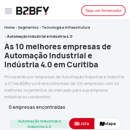
Seja um fornecedor
Home
Segmentos
Tecnologia e Infraestrutura
Automação Industrial e Indústria 4.0
As 10 melhores empresas de
Automação Industrial e
Indústria 4.0 em Curitiba
Procurando por empresas de Automação Industrial e Indústria
4.0? Na B2Bfy você encontra mais de 100 empresas com os
melhores orçamentos do mercado para sua empresa,
indústria ou condomínio.
0 empresas encontradas
Automação Industrial e
Lista
Mapa
Indústria 4.0