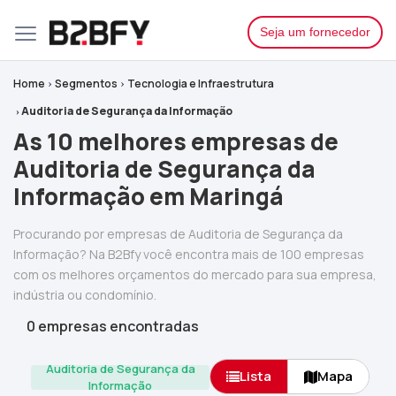
Seja um fornecedor
Home
Segmentos
Tecnologia e Infraestrutura
Auditoria de Segurança da Informação
As 10 melhores empresas de
Auditoria de Segurança da
Informação em Maringá
Procurando por empresas de Auditoria de Segurança da
Informação? Na B2Bfy você encontra mais de 100 empresas
com os melhores orçamentos do mercado para sua empresa,
indústria ou condomínio.
0 empresas encontradas
Auditoria de Segurança da
Lista
Mapa
Informação