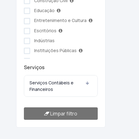
Construção Civil
Educação
Entretenimento e Cultura
Escritórios
Indústrias
Instituições Públicas
Serviços Ambientais
Serviços
Serviços Pessoais
Setor Alimentício
Serviços Contábeis e
Financeiros
Setor Automotivo
Transporte e Logística
Turismo e Hotelaria
Limpar filtro