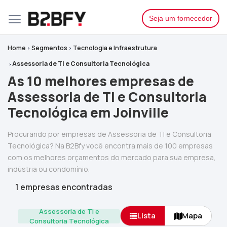
Seja um fornecedor
Home
Segmentos
Tecnologia e Infraestrutura
Assessoria de TI e Consultoria Tecnológica
As 10 melhores empresas de
Assessoria de TI e Consultoria
Tecnológica em Joinville
Procurando por empresas de Assessoria de TI e Consultoria
Tecnológica? Na B2Bfy você encontra mais de 100 empresas
com os melhores orçamentos do mercado para sua empresa,
indústria ou condomínio.
1 empresas encontradas
Assessoria de TI e
Lista
Mapa
Consultoria Tecnológica