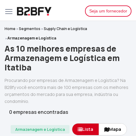
Seja um fornecedor
Home
Segmentos
Supply Chain e Logística
Armazenagem e Logística
As 10 melhores empresas de
Armazenagem e Logística em
Itatiba
Procurando por empresas de Armazenagem e Logística? Na
B2Bfy você encontra mais de 100 empresas com os melhores
orçamentos do mercado para sua empresa, indústria ou
condomínio.
0 empresas encontradas
Lista
Mapa
Armazenagem e Logística