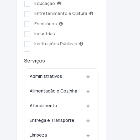
Educação
Entretenimento e Cultura
Escritórios
Indústrias
Instituições Públicas
Serviços Ambientais
Serviços
Serviços Pessoais
Setor Alimentício
Administrativos
Setor Automotivo
Alimentação e Cozinha
Transporte e Logística
Turismo e Hotelaria
Atendimento
Entrega e Transporte
Limpeza