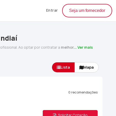
Entrar
Seja um fornecedor
ndiaí
ofissional. Ao optar por contratar a
melhor
... Ver mais
Lista
Mapa
0 recomendações
Solicitar Cotação