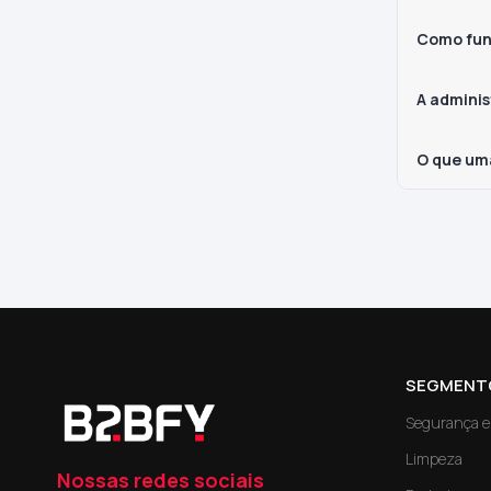
Como fun
A adminis
O que um
SEGMENT
Segurança e 
Limpeza
Nossas redes sociais