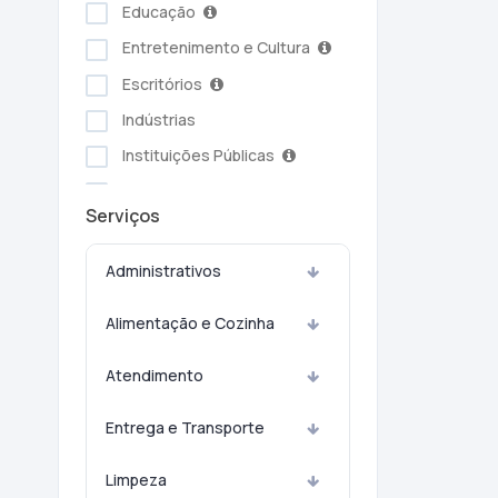
Educação
Entretenimento e Cultura
Escritórios
Indústrias
Instituições Públicas
Serviços Ambientais
Serviços
Serviços Pessoais
Setor Alimentício
Administrativos
Setor Automotivo
Alimentação e Cozinha
Transporte e Logística
Turismo e Hotelaria
Atendimento
Entrega e Transporte
Limpeza