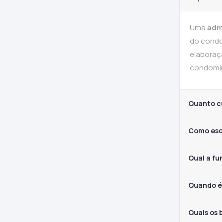
Uma
adm
do condo
elaboraç
condomín
Quanto c
Como esc
Qual a f
Quando é
Quais os 