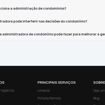
ciona a administração de condomínios?
tradora pode interferir nas decisões do condomínio?
a administradora de condomínio pode fazer para melhorar a ge
OS
PRINCIPAIS SERVIÇOS
SOBRE
Vigilância
Limpeza
Seja um
Portaria Remota
Blog