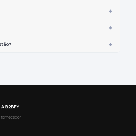
stão?
 A B2BFY
 fornecedor