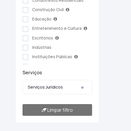
Condomínios Residenciais
Construção Civil
Educação
Entretenimento e Cultura
Escritórios
Indústrias
Instituições Públicas
Serviços Ambientais
Serviços
Serviços Pessoais
Setor Alimentício
Serviços Jurídicos
Setor Automotivo
Transporte e Logística
Limpar filtro
Turismo e Hotelaria