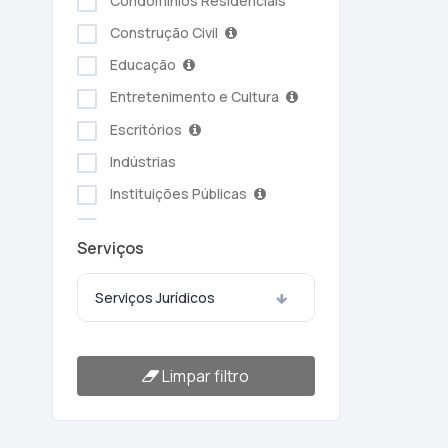
Condomínios Residenciais
Construção Civil
Educação
Entretenimento e Cultura
Escritórios
Indústrias
Instituições Públicas
Serviços Ambientais
Serviços
Serviços Pessoais
Setor Alimentício
Serviços Jurídicos
Setor Automotivo
Transporte e Logística
Limpar filtro
Turismo e Hotelaria