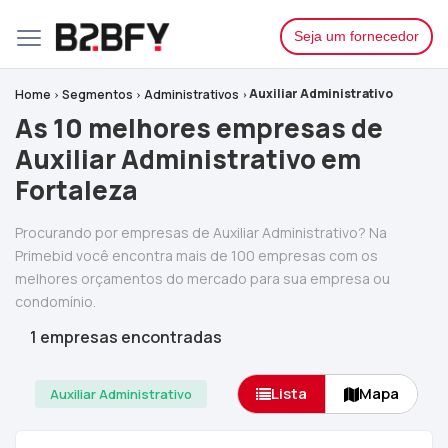
Seja um fornecedor
Auxiliar Administrativo
Home
Segmentos
Administrativos
As 10 melhores empresas de
Auxiliar Administrativo em
Fortaleza
Procurando por empresas de Auxiliar Administrativo? Na
Primebid você encontra mais de 100 empresas com os
melhores orçamentos do mercado para sua empresa ou
condomínio.
1 empresas encontradas
Lista
Mapa
Auxiliar Administrativo