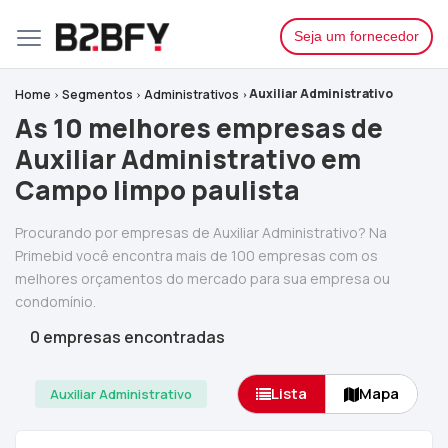
Seja um fornecedor
Auxiliar Administrativo
Home
Segmentos
Administrativos
As 10 melhores empresas de
Auxiliar Administrativo em
Campo limpo paulista
Procurando por empresas de Auxiliar Administrativo? Na
Primebid você encontra mais de 100 empresas com os
melhores orçamentos do mercado para sua empresa ou
condomínio.
0 empresas encontradas
Lista
Mapa
Auxiliar Administrativo