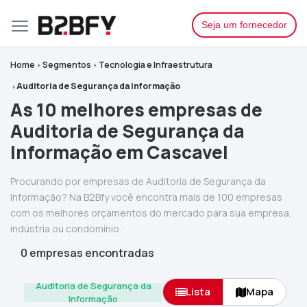
Seja um fornecedor
Home
Segmentos
Tecnologia e Infraestrutura
Auditoria de Segurança da Informação
As 10 melhores empresas de
Auditoria de Segurança da
Informação em Cascavel
Procurando por empresas de Auditoria de Segurança da
Informação? Na B2Bfy você encontra mais de 100 empresas
com os melhores orçamentos do mercado para sua empresa,
indústria ou condomínio.
0 empresas encontradas
Auditoria de Segurança da
Lista
Mapa
Informação