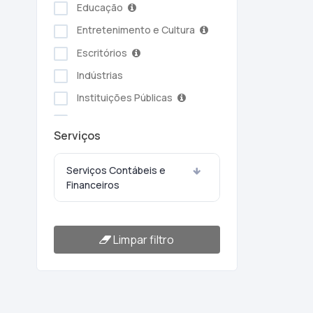
Educação
Entretenimento e Cultura
Escritórios
Indústrias
Instituições Públicas
Serviços Ambientais
Serviços
Serviços Pessoais
Setor Alimentício
Serviços Contábeis e
Financeiros
Setor Automotivo
Transporte e Logística
Turismo e Hotelaria
Limpar filtro