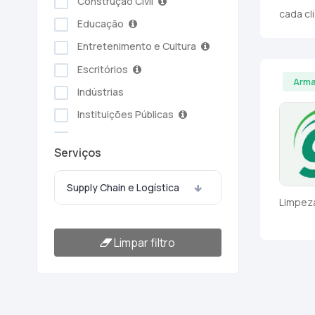
Construção Civil
cada cl
Educação
Entretenimento e Cultura
Escritórios
Arma
Indústrias
Instituições Públicas
Serviços Ambientais
Serviços
Serviços Pessoais
Setor Alimentício
Supply Chain e Logística
Limpeza
Setor Automotivo
Transporte e Logística
Limpar filtro
Turismo e Hotelaria