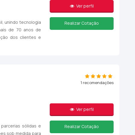
Ver perfil
l, unindo tecnologia
Realizar Cotação
 mais de 70 anos de
ação dos clientes e
1 recomendações
Ver perfil
parcerias sólidas e
Realizar Cotação
ões sob medida para