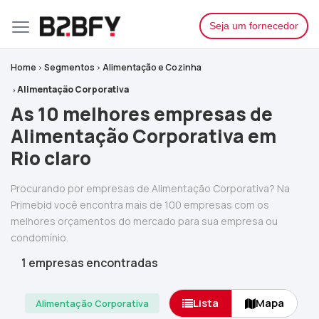
Seja um fornecedor
Home
Segmentos
Alimentação e Cozinha
Alimentação Corporativa
As 10 melhores empresas de
Alimentação Corporativa em
Rio claro
Procurando por empresas de Alimentação Corporativa? Na
Primebid você encontra mais de 100 empresas com os
melhores orçamentos do mercado para sua empresa ou
condomínio.
1 empresas encontradas
Lista
Mapa
Alimentação Corporativa