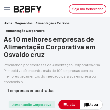
Seja um fornecedor
Home
Segmentos
Alimentação e Cozinha
Alimentação Corporativa
As 10 melhores empresas de
Alimentação Corporativa em
Osvaldo cruz
Procurando por empresas de Alimentação Corporativa? Na
Primebid você encontra mais de 100 empresas com os
melhores orçamentos do mercado para sua empresa ou
condomínio.
1 empresas encontradas
Lista
Mapa
Alimentação Corporativa