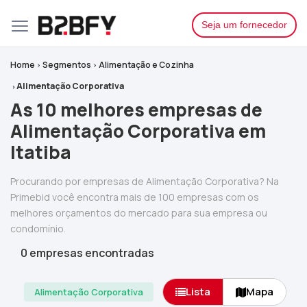
Seja um fornecedor
Home
Segmentos
Alimentação e Cozinha
Alimentação Corporativa
As 10 melhores empresas de
Alimentação Corporativa em
Itatiba
Procurando por empresas de Alimentação Corporativa? Na
Primebid você encontra mais de 100 empresas com os
melhores orçamentos do mercado para sua empresa ou
condomínio.
0 empresas encontradas
Lista
Mapa
Alimentação Corporativa