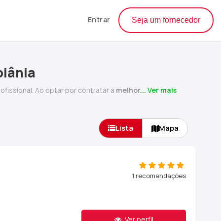
Entrar
Seja um fornecedor
oiânia
ofissional. Ao optar por contratar a
melhor
... Ver mais
Lista
Mapa
1 recomendações
Ver perfil