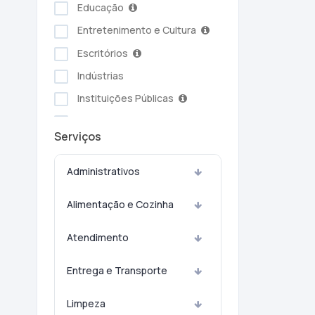
Educação
Entretenimento e Cultura
Escritórios
Indústrias
Instituições Públicas
Serviços Ambientais
Serviços
Serviços Pessoais
Setor Alimentício
Administrativos
Setor Automotivo
Alimentação e Cozinha
Transporte e Logística
Turismo e Hotelaria
Atendimento
Entrega e Transporte
Limpeza