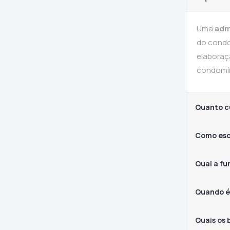
Uma
adm
do condo
elaboraç
condomín
Quanto c
Como esc
Qual a f
Quando é
Quais os 