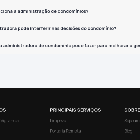
ciona a administração de condomínios?
tradora pode interferir nas decisões do condomínio?
a administradora de condomínio pode fazer para melhorar a ge
OS
PRINCIPAIS SERVIÇOS
SOBRE
Vigilância
Limpeza
Seja um
Portaria Remota
Blog