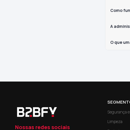
Como fun
A adminis
O que um
SEGMENT
Segurança e 
Limpeza
Nossas redes sociais