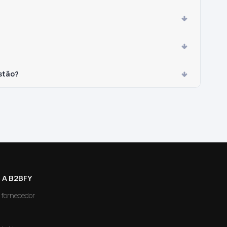
stão?
 A B2BFY
 fornecedor