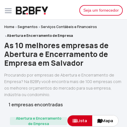
Seja um fornecedor
Home
Segmentos
Serviços Contábeis e Financeiros
Abertura e Encerramento de Empresa
As 10 melhores empresas de
Abertura e Encerramento de
Empresa em Salvador
Procurando por empresas de Abertura e Encerramento de
Empresa? Na B2Bfy você encontra mais de 100 empresas com
os melhores orçamentos do mercado para sua empresa,
indústria ou condomínio.
1 empresas encontradas
Abertura e Encerramento
Lista
Mapa
de Empresa